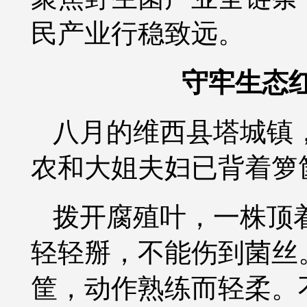
民产业行稳致远。
守牢生态
八月的维西县塔城镇
农和大姐夫妇已背着箩
拨开腐殖叶，一株顶
轻轻掰，不能伤到菌丝
筐，动作熟练而轻柔。