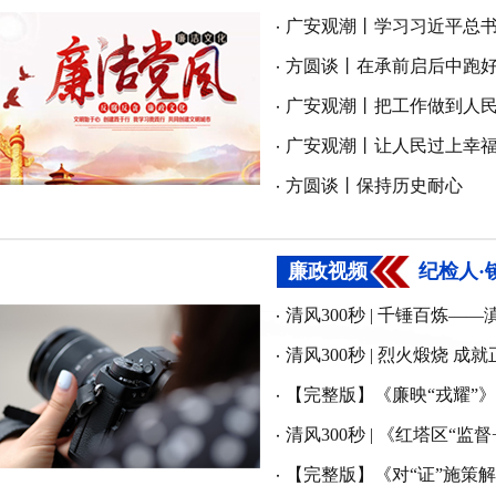
方圆谈丨在承前启后中跑好
广安观潮丨把工作做到人
广安观潮丨让人民过上幸
方圆谈丨保持历史耐心
廉政视频
纪检人·
清风300秒 | 千锤百炼—
【完整版】《廉映“戎耀”》
【完整版】《对“证”施策