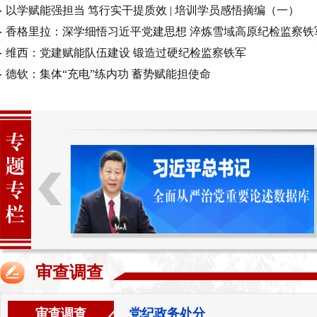
以学赋能强担当 笃行实干提质效 | 培训学员感悟摘编（一）
香格里拉：深学细悟习近平党建思想 淬炼雪域高原纪检监察铁
维西：党建赋能队伍建设 锻造过硬纪检监察铁军
德钦：集体“充电”练内功 蓄势赋能担使命
审查调查
审查调查
党纪政务处分