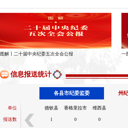
图解丨二十届中央纪委五次全会公报
信息报送统计
各县市纪委监委
州
单位
德钦县
香格里拉市
维西县
报送数
1
0
0