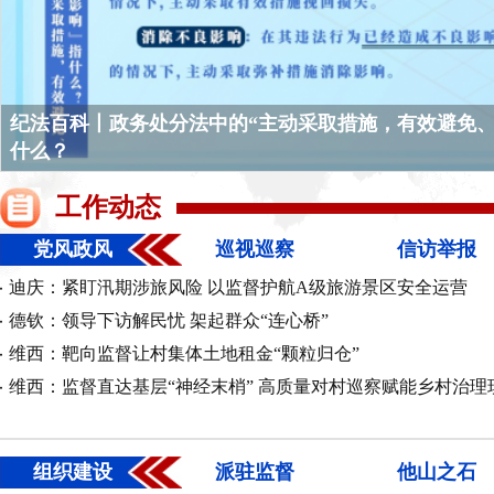
纪法百科丨政务处分法中的“主动采取措施，有效避免、
什么？
《求是》杂志发表习近平总书记重要文章《加快建设健
中共中央政治局召开会议 决定召开二十届五中全会 分
学习词典•习近平党建思想丨坚持锤炼坚强党性
"中国梦是国家梦、民族梦，也是每个中华儿女的梦"
纪法百科丨政务处分法中的“主动交代”指什么？
工作动态
中共中央总书记习近平主持会议
重要论述凝聚共同致力民族复兴的强大力量
党风政风
巡视巡察
信访举报
迪庆：紧盯汛期涉旅风险 以监督护航A级旅游景区安全运营
德钦：领导下访解民忧 架起群众“连心桥”
维西：靶向监督让村集体土地租金“颗粒归仓”
维西：监督直达基层“神经末梢” 高质量对村巡察赋能乡村治理
组织建设
派驻监督
他山之石