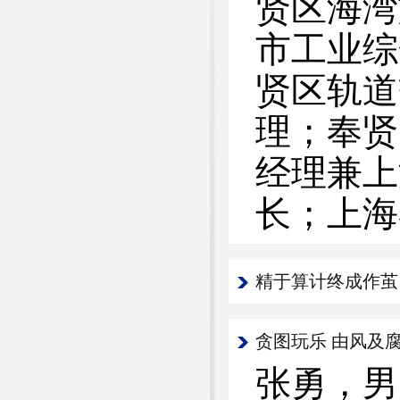
贤区海湾
市工业综
贤区轨道
理；奉贤
经理兼上
长；上海
精于算计终成作茧
贪图玩乐 由风及
张勇，男