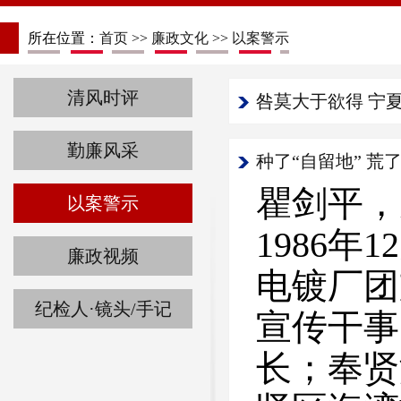
所在位置：
首页
>>
廉政文化
>>
以案警示
清风时评
咎莫大于欲得 宁
勤廉风采
瞿剑平，
以案警示
1986
廉政视频
电镀厂团
纪检人·镜头/手记
宣传干事
长；奉贤