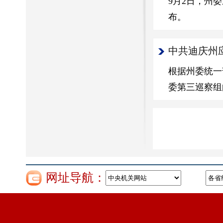
9月2日，州
布。
中共迪庆州
根据州委统一部
委第三巡察组
网址导航：