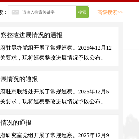
索：
高级搜索>>
巡察整改进展情况的通报
府驻昆办党组开展了常规巡察。2025年12月12
关要求，现将巡察整改进展情况予以公布。
进展情况的通报
府驻京联络处开展了常规巡察。2025年12月5
关要求，现将巡察整改进展情况予以公布。
展情况的通报
府研究室党组开展了常规巡察。2025年12月9