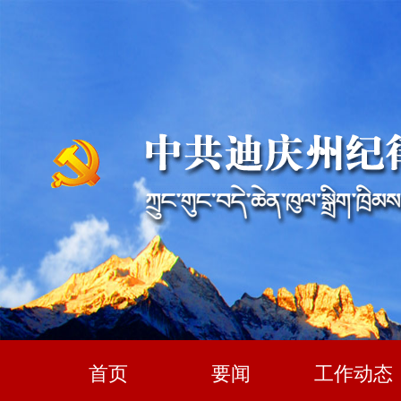
首页
要闻
工作动态