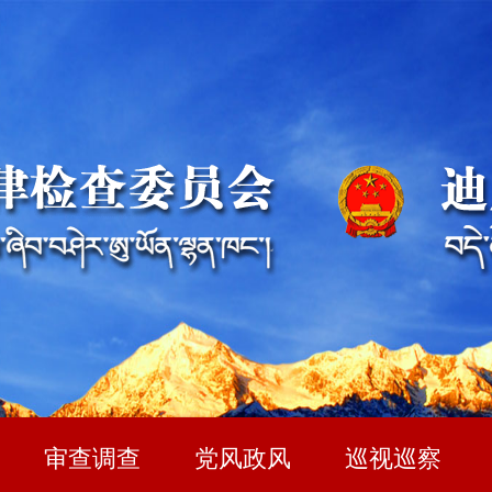
审查调查
党风政风
巡视巡察