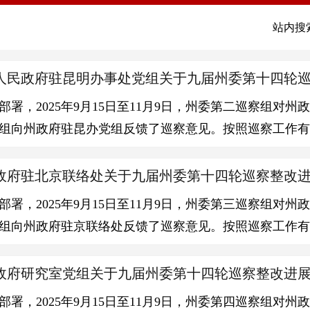
站内搜
人民政府驻昆明办事处党组关于九届州委第十四轮
署，2025年9月15日至11月9日，州委第二巡察组对州政
组向州政府驻昆办党组反馈了巡察意见。按照巡察工作有
政府驻北京联络处关于九届州委第十四轮巡察整改
署，2025年9月15日至11月9日，州委第三巡察组对州政
组向州政府驻京联络处反馈了巡察意见。按照巡察工作有
政府研究室党组关于九届州委第十四轮巡察整改进
署，2025年9月15日至11月9日，州委第四巡察组对州政