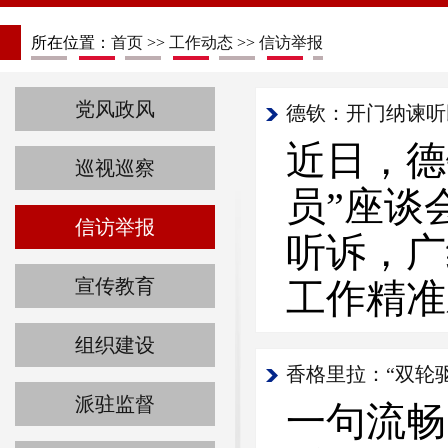
所在位置：
首页
>>
工作动态
>>
信访举报
党风政风
德钦：开门纳谏听
近日，德
巡视巡察
员”座谈
信访举报
听诉，广
宣传教育
工作精准
组织建设
香格里拉：“双轮
派驻监督
一句流畅