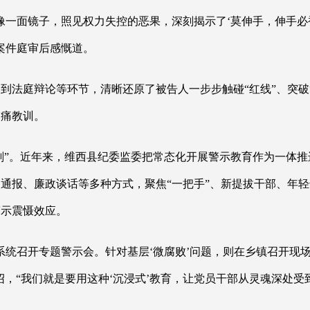
一面镜子，照见权力失控的恶果，深刻揭示了‘莫伸手，伸手必被捉
案件庭审后感慨道。
，到法庭辩论等环节，清晰还原了被告人一步步触碰
“红线”、突
惨痛教训。
醒剂”。近年来，维西县纪委监委把常态化开展警示教育作为一体推
通报、廉政谈话等多种方式，聚焦“一把手”、新提拔干部、年轻
警示震慑效应。
统召开专题警示会。针对基层‘微腐败’问题，则在乡镇召开现场警
介绍，“我们就是要用这种‘沉浸式’教育，让党员干部从灵魂深处