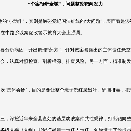
“个案”到“全域”，问题整改靶向发力
地的‘小动作’，实则是触碰党纪国法红线的‘大问题’，表面看是
责人在中路乡以案促改警示教育大会上强调。
更要分析病因，开出调理
“药方”。针对该案暴露出的主体责任悬
活会，认真对照检查、剖析根源、排查风险。另一方面，精准制
一次‘集体会诊’，目的是要让整个班子都红脸出汗、醒脑排毒，把
反三，深挖近年来全县查处的基层腐败案件共性规律，打出靶向
各级党委（党组）书记扛起第一责任人责任、领导班子其他成员