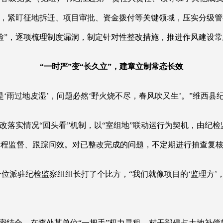
系，紧盯征地拆迁、项目审批、资金拨付等关键领域，压实分级
检”，逐项梳理制度漏洞，制定针对性整改措施，推进作风建设常
“一时严”变“长久立”，建章立制常态长效
‘雨过地皮湿’，问题必然‘野火烧不尽，春风吹又生’。”维西
整改落实情况“回头看”机制，以“室组地”联动运行为契机，由纪
全程监督、跟踪问效。对已整改完成的问题，不定期进行抽查复
。”一位派驻纪检监察组组长打了个比方，“我们就像项目的‘监理
制紧密结合，在查处某单位“一把手”权力寻租、村干部侵占土地补