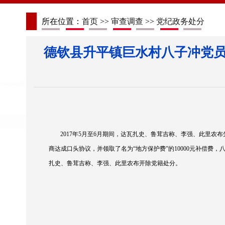
所在位置：
首页
>>
审查调查
>>
党纪政务处分
德钦县升平镇巨水村八子冲党
2017
年5月至6月期间，达瓦扎史、鲁茸吉称、李强、此里农
商达成口头协议，并领取了名为“地方保护费”的10000元补偿费，
扎史、鲁茸吉称、李强、此里农布开除党籍处分。