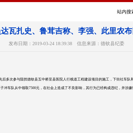
站内搜
员达瓦扎史、鲁茸吉称、李强、此里农布
发布日期：2019-03-24 18:39:38 信息来源：德钦县纪委
布先后多次参与阻扰德钦县五中桥至县医院人行栈道工程建设项目的施工，下街社车队
八子冲车队从中领取7500元，在社会上造成了不良影响，其行为已经构成违纪，并涉嫌