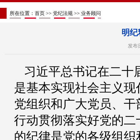
所在位置：
首页
>>
党纪法规
>>
业务顾问
明纪
发布日
习近平总书记在二十
是基本实现社会主义现
党组织和广大党员、干
行动贯彻落实好党的二
的纪律是党的各级组织