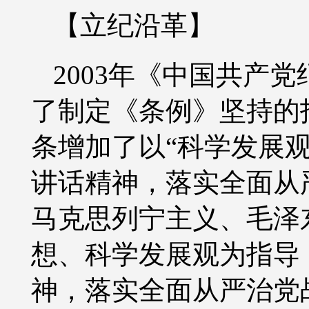
【立纪沿革】
2003年《中国共产
了制定《条例》坚持的指
条增加了以“科学发展
讲话精神，落实全面从
马克思列宁主义、毛泽
想、科学发展观为指导
神，落实全面从严治党