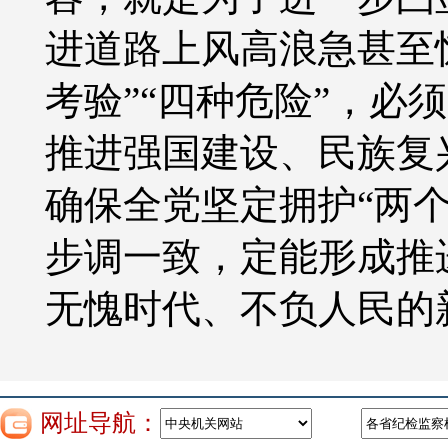
进道路上风高浪急甚至
考验”“四种危险”，
推进强国建设、民族复
确保全党坚定拥护“两个
步调一致，定能形成推
无愧时代、不负人民的
网址导航：