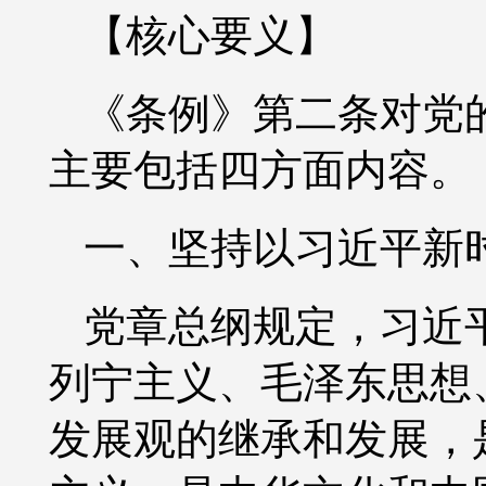
【核心要义】
《条例》第二条对党
主要包括四方面内容。
一、坚持以习近平新
党章总纲规定，习近
列宁主义、毛泽东思想
发展观的继承和发展，