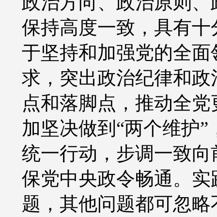
政治方向、政治原则、
保持高度一致，具有十
于坚持和加强党的全面
求，突出政治纪律和政
点和落脚点，推动全党
加坚决做到“两个维护
统一行动，步调一致向
保党中央政令畅通。实
题，其他问题都可忽略