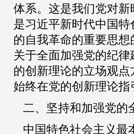
体系。这是我们党对新
是习近平新时代中国特
的自我革命的重要思想
关于全面加强党的纪律
的创新理论的立场观点
始终在党的创新理论指
二、坚持和加强党的
中国特色社会主义最