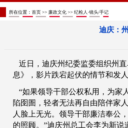
所在位置：
首页
>>
廉政文化
>>
纪检人·镜头/手记
迪庆：
近日，迪庆州纪委监委组织州直
息》，影片跌宕起伏的情节和发
“如果领导干部公权私用，为家
陷囹圄，轻者无法再自由陪伴家
人脸上无光。领导干部廉洁奉公
的照顾。”迪庆州总工会李为新说