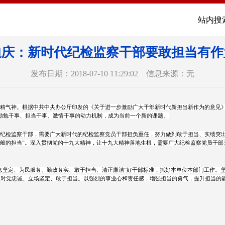
站内搜
迪庆：新时代纪检监察干部要敢担当有作
发布日期：2018-07-10 11:29:02 信息来源：无
精气神。根据中共中央办公厅印发的《关于进一步激励广大干部新时代新担当新作为的意见》
勤勉干事、担当干事、激情干事的动力机制，成为当前一个新的课题。
纪检监察干部，需要广大新时代的纪检监察党员干部担负重任，努力做到敢于担当、实绩突出
一般的担当”。深入贯彻党的十九大精神，让十九大精神落地生根，需要广大纪检监察党员干
念坚定、为民服务、勤政务实、敢于担当、清正廉洁”好干部标准，抓好本单位本部门工作。
，对党忠诚、立场坚定、敢于担当。以强烈的事业心和责任感，增强担当的勇气，提升担当的