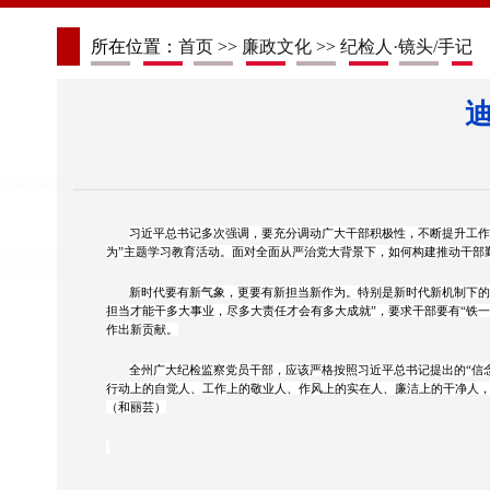
所在位置：
首页
>>
廉政文化
>>
纪检人·镜头/手记
习近平总书记多次强调，要充分调动广大干部积极性，不断提升工作
为”主题学习教育活动。面对全面从严治党大背景下，如何构建推动干部
新时代要有新气象，更要有新担当新作为。特别是新时代新机制下的
担当才能干多大事业，尽多大责任才会有多大成就”，要求干部要有“铁
作出新贡献。
全州广大纪检监察党员干部，应该严格按照习近平总书记提出的“信
行动上的自觉人、工作上的敬业人、作风上的实在人、廉洁上的干净人
（和丽芸）