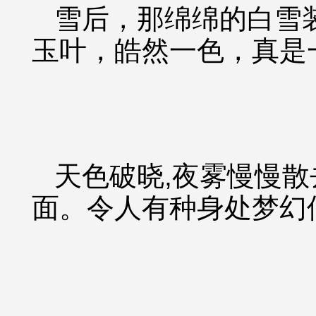
雪后，那绵绵的白雪
玉叶，皓然一色，真是
天色破晓,夜雾慢慢
面。令人有种身处梦幻