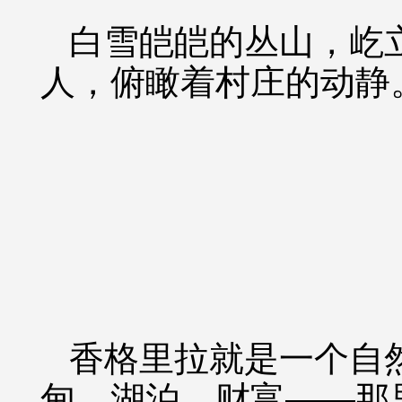
白雪皑皑的丛山，屹
人，俯瞰着村庄的动静
香格里拉就是一个自
甸、湖泊，财富——那