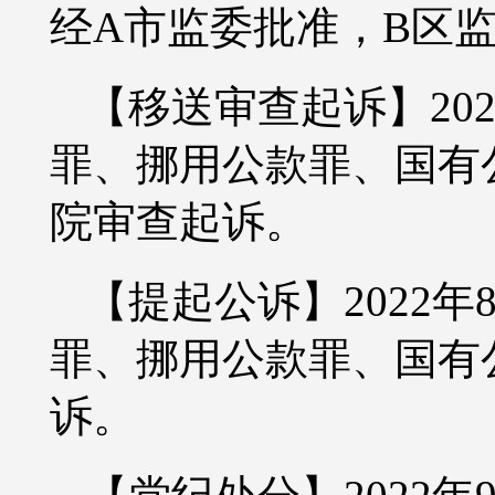
经A市监委批准，B区
【移送审查起诉】
2
罪、挪用公款罪、国有
院审查起诉。
【提起公诉】
2022
罪、挪用公款罪、国有
诉。