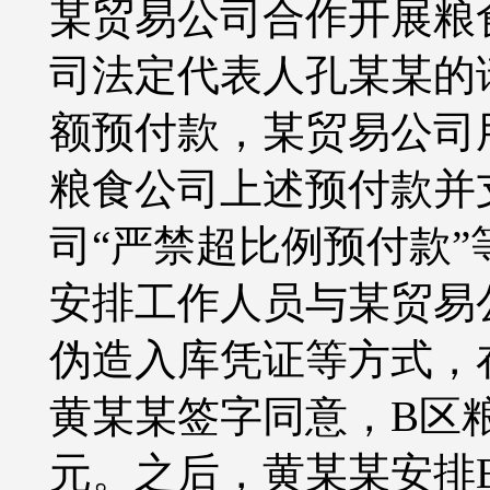
某贸易公司合作开展粮食
司法定代表人孔某某的
额预付款，某贸易公司
粮食公司上述预付款并
司“严禁超比例预付款
安排工作人员与某贸易
伪造入库凭证等方式，
黄某某签字同意，B区粮
元。之后，黄某某安排