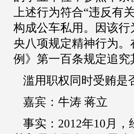
上述行为符合“违反有
构成公车私用。因该行为
央八项规定精神行为。在
例》第一百条规定追究
滥用职权同时受贿是
嘉宾：牛涛
蒋立
事实：
2012年10