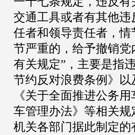
一十七条规定，违反有
交通工具或者有其他违
任者和领导责任者，情
节严重的，给予撤销党
有关规定”，主要是指
节约反对浪费条例》以
《关于全面推进公务用
车管理办法》等相关规
机关各部门据此制定的