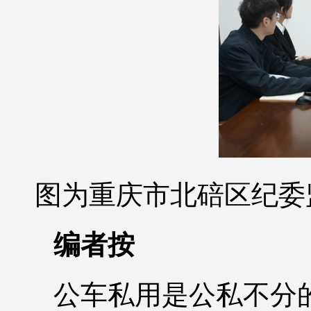
图为重庆市北碚区纪委
编者按
公车私用是公私不分