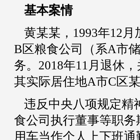
基本案情
黄某某，
1993年1
B区粮食公司（系A市
务。2018年11月退
其实际居住地A市C区
违反中央八项规定精
食公司执行董事等职务
用车当作个人上下班通