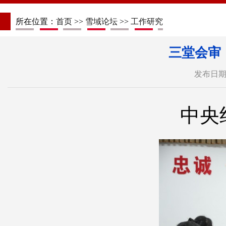
所在位置：
首页
>>
雪域论坛
>>
工作研究
三堂会审
发布日期：
中央