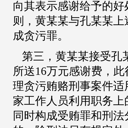
向其表示感谢给予的好
则，黄某某与孔某某上
成贪污罪。
第三，黄某某接受孔
所送
16万元感谢费，
理贪污贿赂刑事案件适
家工作人员利用职务上
同时构成受贿罪和刑法