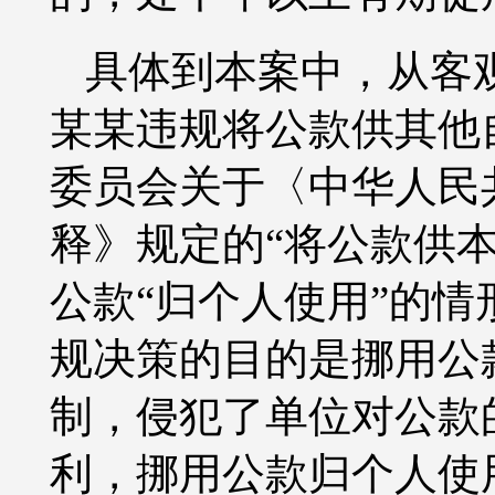
具体到本案中，从客
某某违规将公款供其他
委员会关于〈中华人民
释》规定的“将公款供
公款“归个人使用”的
规决策的目的是挪用公
制，侵犯了单位对公款
利，挪用公款归个人使