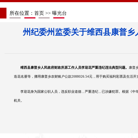
所在位置：
首页
>>
曝光台
州纪委州监委关于维西县康普乡
维西县康普乡人民政府财政所原工作人员李迎花严重违纪违法典型问题。
康普
造花名册等，挪用康普乡农财账户公款
2088026.54
元，用于购买福利彩票及生活开
李迎花身为国家公职人员，违反职业道德，严重违纪，已涉嫌犯罪。根据《中
机关。