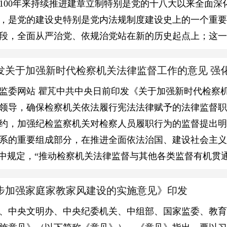
100年来持续推进建章立制特别是党的十八大以来全面
，是党的建设史特别是党内法规制度建设史上的一个重
段，全面从严治党、依规治党站在新的历史起点上；这一
发关于加强新时代检察机关法律监督工作的意见 强
监委网站 瞿芃中共中央日前印发《关于加强新时代检察
领导，确保检察机关依法履行宪法法律赋予的法律监督
约，加强纪检监察机关对检察人员履职行为的监督提出
系的重要组成部分，在推进全面依法治国、建设社会主
”中规定，“推动检察机关法律监督与其他各类监督有机贯
步加强家庭家教家风建设的实施意见》印发
、中央文明办、中央纪委机关、中组部、国家监委、教