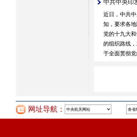
中共中央印
近日，中共中
知，要求各地
党的十九大和
的组织路线，
于全面贯彻党
网址导航：