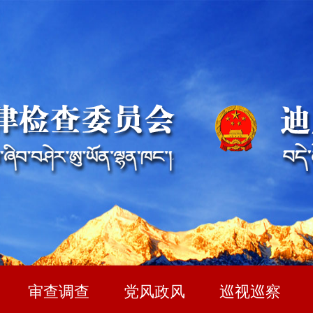
审查调查
党风政风
巡视巡察