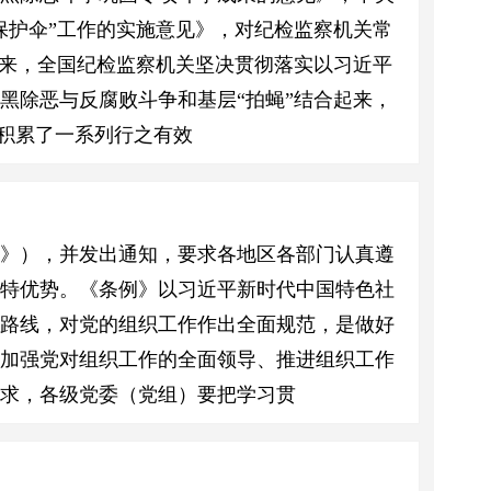
保护伞”工作的实施意见》，对纪检监察机关常
以来，全国纪检监察机关坚决贯彻落实以习近平
黑除恶与反腐败斗争和基层“拍蝇”结合起来，
中积累了一系列行之有效
例》），并发出通知，要求各地区各部门认真遵
独特优势。《条例》以习近平新时代中国特色社
织路线，对党的组织工作作出全面规范，是做好
和加强党对组织工作的全面领导、推进组织工作
求，各级党委（党组）要把学习贯