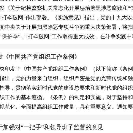
发《关于纪检监察机关常态化开展惩治涉黑涉恶腐败和“
“打伞破网”作出部署。《实施意见》指出，党的十九大
党中央关于开展扫黑除恶专项斗争的重大决策部署，将扫
“保护伞”，“打伞破网”工作取得重大成效，在斗争实践
发《中国共产党组织工作条例》
央印发了《中国共产党组织工作条例》（以下简称《条
指出，党的力量来自组织，组织严密是党的光荣传统和
指导，贯彻落实新时代党的建设总要求和新时代党的组
织工作的基本遵循。《条例》的制定和实施，对于坚持
规范化、全面提高组织工作质量，具有重要意义。通知要
于加强对“一把手”和领导班子监督的意见