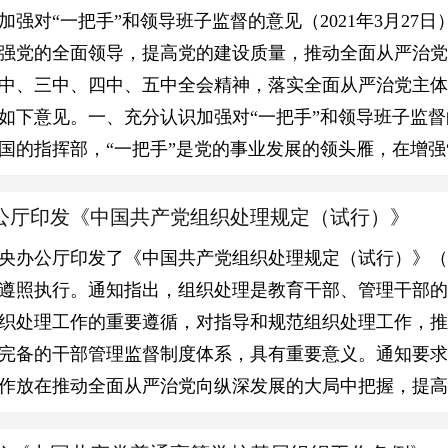
加强对“一把手”和领导班子监督的意见（2021年3月2
强党的全面领导，提高党的建设质量，推动全面从严治
中、三中、四中、五中全会精神，落实全面从严治党主体
如下意见。一、充分认识加强对“一把手”和领导班子监
国的指挥部，“一把手”是党的事业发展的领头雁，在增强
公厅印发《中国共产党组织处理规定（试行）》
央办公厅印发了《中国共产党组织处理规定（试行）》
遵照执行。通知指出，组织处理是教育干部、管理干部
织处理工作的重要遵循，对指导和规范组织处理工作，
完备的干部管理监督制度体系，具有重要意义。通知要
作放在推动全面从严治党向纵深发展的大局中把握，提高