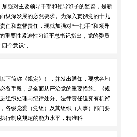
7日）加强对主要领导干部和领导班子的监督，是新
党向纵深发展的必然要求。为深入贯彻党的十九
责任和监督责任，现就加强对“一把手”和领导
督的重要性紧迫性习近平总书记指出，党的委员
“四个意识”、
（以下简称《规定》），并发出通知，要求各地
的必备手段，是全面从严治党的重要措施。《规
推进组织处理与纪律处分、法律责任追究有机衔
求，各级党委（党组）及其组织（人事）部门要
执行制度规定的能力水平，精准科