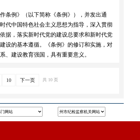
作条例》（以下简称《条例》），并发出通
新时代中国特色社会主义思想为指导，深入贯彻
本依据，落实新时代党的建设总要求和新时代党
的建设的基本遵循。《条例》的修订和实施，对
体系、建设教育强国，具有重要意义。
10
下一页
共 10 页