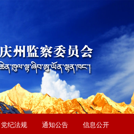
党纪法规
通知公告
信息公开