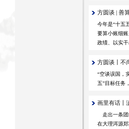
方圆谈 | 
今年是“十五
要算小账细账
政绩、以实干
方圆谈丨不
“空谈误国，
五”目标任务
画里有话丨
走出一条团
在大理洱源郑