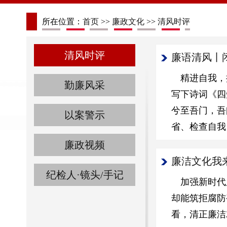
所在位置：
首页
>>
廉政文化
>>
清风时评
清风时评
廉语清风丨
精进自我，
勤廉风采
写下诗词《四
兮至吾门，吾
以案警示
省、检查自我
廉政视频
廉洁文化我
纪检人·镜头/手记
加强新时代
却能筑拒腐防
看，清正廉洁