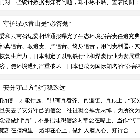
门对一些统计数据明知有问题，却不琢不磨、置若罔闻；
】守护绿水青山是“必答题”
委和云南省纪委相继通报曝光了生态环境损害责任追究
部真追责、敢追责、严追责、终身追责，用问责利器压
恢复生产力，日本制定了以钢铁行业和煤炭行业为发展
济，使环境遭到严重破坏，日本也成为国际知名的“公害岛
】安分守己方能行稳致远
有所信，才能行远。”只有真看齐、真追随、真跟上，“安分
旦失去了安分守己的信念，往往就会肆无忌惮，为所欲
念要做到“真”，不是把理想信念时常念在嘴上、当作“传
铭刻在脑海里，烙印在心上，做到入脑入心、知行合一、