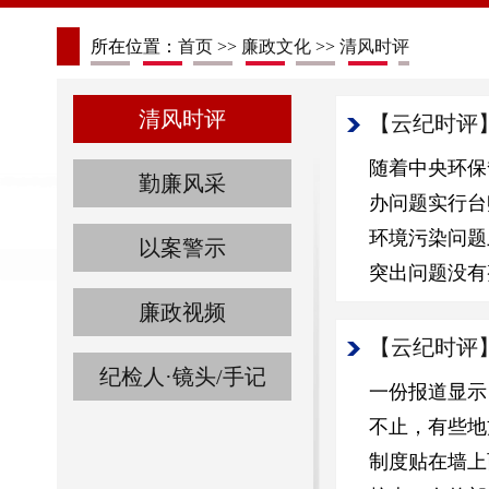
所在位置：
首页
>>
廉政文化
>>
清风时评
清风时评
【云纪时评
随着中央环保
勤廉风采
办问题实行台
环境污染问题
以案警示
突出问题没有
廉政视频
【云纪时评
纪检人·镜头/手记
一份报道显示
不止，有些地
制度贴在墙上