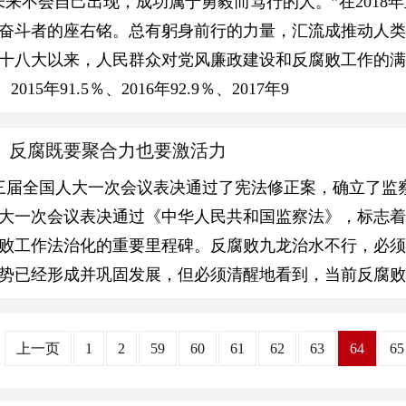
未来不会自己出现，成功属于勇毅而笃行的人。”在201
奋斗者的座右铭。总有躬身前行的力量，汇流成推动人
十八大以来，人民群众对党风廉政建设和反腐败工作的满意度连
、2015年91.5％、2016年92.9％、2017年9
】反腐既要聚合力也要激活力
十三届全国人大一次会议表决通过了宪法修正案，确立了监
大一次会议表决通过《中华人民共和国监察法》，标志着
败工作法治化的重要里程碑。反腐败九龙治水不行，必
势已经形成并巩固发展，但必须清醒地看到，当前反腐败
上一页
1
2
59
60
61
62
63
64
65