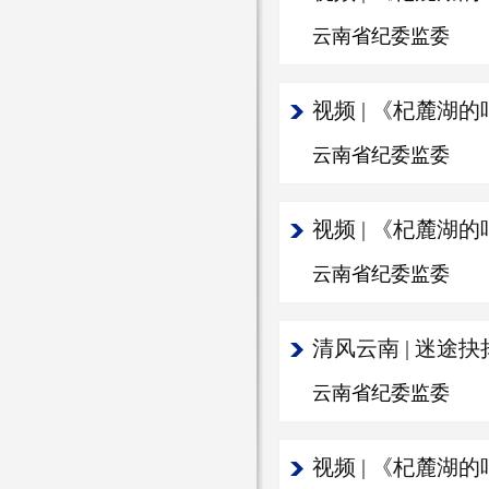
云南省纪委监委
视频 | 《杞麓湖
云南省纪委监委
视频 | 《杞麓湖
云南省纪委监委
清风云南 | 迷途抉
云南省纪委监委
视频 | 《杞麓湖