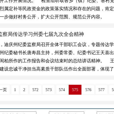
开工作开展情况。 检查组听取各乡（镇）纪委、各村
烈属定补等民政资金的政策落实情况和存在的问题，肯定
一步做好村务公开，扩大公开范围、规范公开内容。
监察局传达学习州委七届九次全会精神
下午，迪庆州纪委监察局召开全体干部职工会议，专题传达
州纪委秘书长唐寿昌主持，州委常委、纪委书记王天喜
訚柏所作的工作报告和会议结束时的总结讲话精神。 
建设忠诚干净担当高素质干部队伍作出全面部署，体现
一页
1
2
572
573
574
575
576
577
5