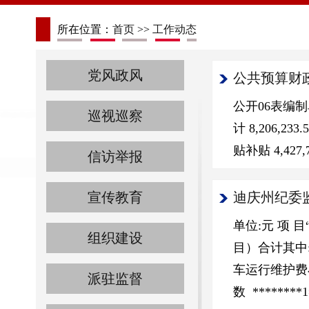
所在位置：
首页
>>
工作动态
党风政风
公共预算财
公开06表编
巡视巡察
计 8,206,233
贴补贴 4,427,7
信访举报
宣传教育
迪庆州纪委监
单位:元 项
组织建设
目）合计其中
车运行维护费
派驻监督
数 ********1