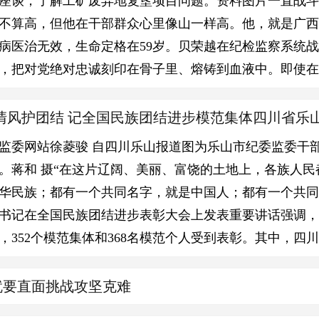
座谈，了解工矿废弃地复垦项目问题。资料图片一直战
不算高，但他在干部群众心里像山一样高。他，就是广西
因病医治无效，生命定格在59岁。贝荣越在纪检监察系统
，把对党绝对忠诚刻印在骨子里、熔铸到血液中。即使在
清风护团结 记全国民族团结进步模范集体四川省乐
监委网站徐菱骏 自四川乐山报道图为乐山市纪委监委干
。蒋和 摄“在这片辽阔、美丽、富饶的土地上，各族人
华民族；都有一个共同名字，就是中国人；都有一个共同梦
书记在全国民族团结进步表彰大会上发表重要讲话强调
，352个模范集体和368名模范个人受到表彰。其中，四
案就要直面挑战攻坚克难