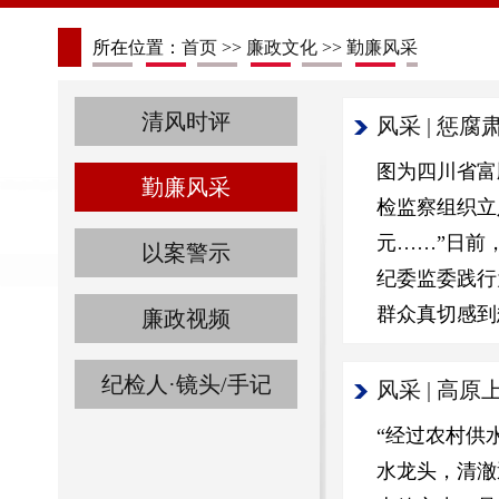
所在位置：
首页
>>
廉政文化
>>
勤廉风采
清风时评
风采 | 
图为四川省富
勤廉风采
检监察组织立
元……”日前
以案警示
纪委监委践行
群众真切感到
廉政视频
纪检人·镜头/手记
风采 | 
“经过农村供
水龙头，清澈