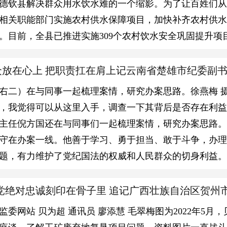
德钦县解决群众用水饮水难的一个缩影。为了让百姓们从“饮
相关职能部门实施农村供水保障项目，加快补齐农村供
。目前，全县已推进实施309个农村饮水安全巩固提升项
把群众放在心上 把职责扛在肩上记云南省楚雄市纪委副
右二）在与同事一起梳理案情，研究办案思路。徐燕梅 
，我觉得可以从这里入手，调查一下其背后是否存在利益
主任倪方国还在与同事们一起梳理案情，研究办案思路
守在办案一线。他善于学习、勇于担当、敢于斗争，办
题，有力维护了党纪国法的权威和人民群众的切身利益。2
党绝对忠诚刻印在骨子里 ​追记广西壮族自治区贺州
监委网站 贝为超 通讯员 廖添慧 毛翠梅图为2022年5