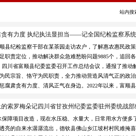
站内搜
惩腐肃贪有力度 执纪执法显担当——记全国纪检监察
顺县纪检监察干部在某茶园走访农户，了解惠农惠民政策落
足职责定位，推动解决群众急难愁盼问题9885个，追回各类
，四川省富顺县纪委监委召开工作总结会议，通报了推动
为民宗旨、恪守为民职责，全力推动营造风清气正的政
惩腐肃贪有力度、清风正气在身边。2022年以来，富顺
高原上的索罗梅朵记四川省甘孜州纪委监委驻州委统战
水保障项目改造，现在水压稳、水量大，日常用水方便多
透亮的自来水潺潺流出，德钦县佛山乡江坡村村民难掩