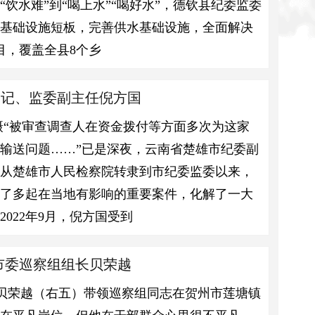
水难”到“喝上水”“喝好水”，德钦县纪委监委
水基础设施短板，完善供水基础设施，全面解决
目，覆盖全县8个乡
书记、监委副主任倪方国
摄“被审查调查人在资金拨付等方面多次为这家
输送问题……”已是深夜，云南省楚雄市纪委副
。从楚雄市人民检察院转隶到市纪委监委以来，
理了多起在当地有影响的重要案件，化解了一大
022年9月，倪方国受到
市委巡察组组长贝荣越
月，贝荣越（右五）带领巡察组同志在贺州市莲塘镇