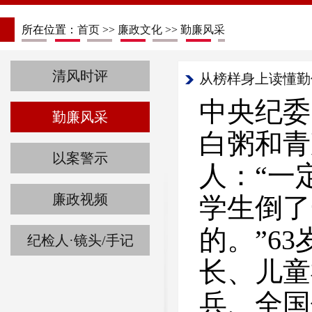
所在位置：
首页
>>
廉政文化
>>
勤廉风采
清风时评
从榜样身上读懂勤
中央纪委
勤廉风采
白粥和青
以案警示
人：“一
廉政视频
学生倒了
的。”6
纪检人·镜头/手记
长、儿童
兵、全国