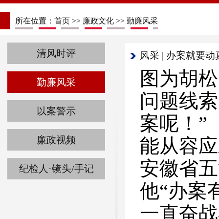
所在位置：
首页
>>
廉政文化
>>
勤廉风采
清风时评
风采 | 办案就
图为胡松
勤廉风采
问题线
以案警示
案呢！”
廉政视频
能从容
安徽省五
纪检人·镜头/手记
他“办案
一直奋战