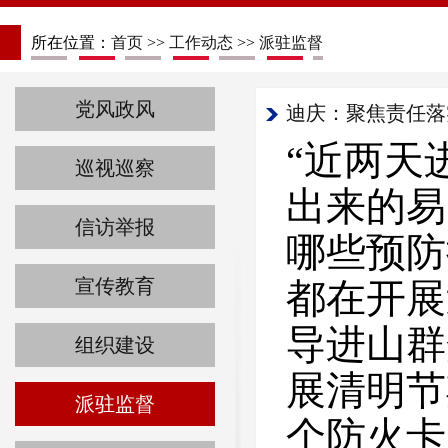
所在位置：
首页
>>
工作动态
>>
派驻监督
党风政风
迪庆：聚焦责任落
“近两天
巡视巡察
出来的易
信访举报
哪些预防
宣传教育
都在开展
导进山群
组织建设
展清明节
派驻监督
个防火卡